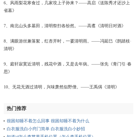
6、风雨梨花寒食过，几家坟上子孙来？——高启《送陈秀才还沙上
省墓》
7、南北山头多墓田，清明祭扫各纷然。——高翥《清明日对酒》
8、满眼游丝兼落絮，红杏开时，一霎清明雨。——冯延巳《鹊踏枝·
清明》
9、庭轩寂寞近清明，残花中酒，又是去年病。——张先《青门引·春
思》
10、无花无酒过清明，兴味萧然似野僧。——王禹偁《清明》
热门推荐
很困却睡不着怎么回事 很困却睡不着为什么
白衣服洗白小窍门简单 白衣服洗白小妙招
知道id怎么查苹果手机位置（怎么查手机位置）