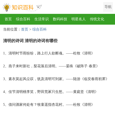
导航
首页
综合百科
生活常识
数码科技
明星名人
传统文化
当前位置：
首页
>
综合百科
互联网
健康
影视
美食
教育
旅游
汽车
职场
时尚
清明的诗词 清明的诗词有哪些
运动
游戏
家电
地理
房产
金融
节日
服饰
乐器
歌曲
动物
植物
1、清明时节雨纷纷，路上行人欲断魂。——杜牧《清明》
2、燕子来时新社，梨花落后清明。——晏殊《破阵子·春景》
3、素衣莫起风尘叹，犹及清明可到家。——陆游《临安春雨初霁》
4、佳节清明桃李笑，野田荒冢只生愁。——黄庭坚《清明》
5、借问酒家何处有？牧童遥指杏花村。——杜牧《清明》