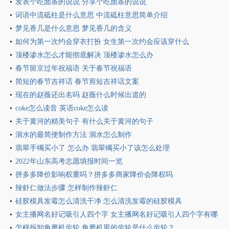
发表个吃面条的说说 分享个吃面条的说说
词语中流砥柱是什么意思 中流砥柱意思简单介绍
梦见香几是什么意思 梦见香几的含义
如何为第一次约会穿衣打扮 女生第一次约会应该穿什么
顶楼渗水怎么才能彻底解决 顶楼渗水怎么办
春节留京过年祝福语 关于春节祝福语
简短的春节吉祥话 春节剪短吉祥话文案
现在的赵薇还出名吗 赵薇什么时候出道的
coke怎么读音 英语coke怎么读
关于黄河的精美句子 有什么关于黄河的句子
洄水的最简便制作方法 洄水怎么制作
翡翠手镯买小了 怎么办 翡翠镯买小了该怎么处理
2022年山东高考志愿填报时间一览
拼多多降价影响权重吗？拼多多商家降价会降权吗
辣虾仁做法步骤 怎样制作辣虾仁
硅胶模具发霉怎么清洗干净 怎么清洗发霉的硅胶模具
女主播网名好记吸引人四个字 女主播网名好记吸引人四个字有哪
些
怎样拆卸角磨机齿轮 角磨机里的齿轮是什么齿轮？