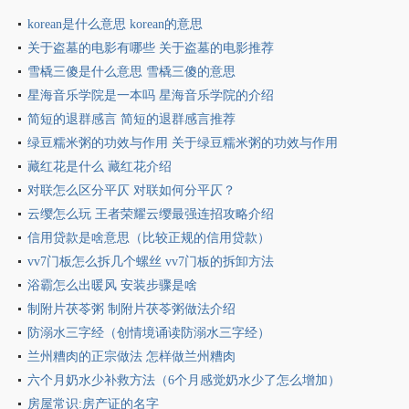
korean是什么意思 korean的意思
关于盗墓的电影有哪些 关于盗墓的电影推荐
雪橇三傻是什么意思 雪橇三傻的意思
星海音乐学院是一本吗 星海音乐学院的介绍
简短的退群感言 简短的退群感言推荐
绿豆糯米粥的功效与作用 关于绿豆糯米粥的功效与作用
藏红花是什么 藏红花介绍
对联怎么区分平仄 对联如何分平仄？
云缨怎么玩 王者荣耀云缨最强连招攻略介绍
信用贷款是啥意思（比较正规的信用贷款）
vv7门板怎么拆几个螺丝 vv7门板的拆卸方法
浴霸怎么出暖风 安装步骤是啥
制附片茯苓粥 制附片茯苓粥做法介绍
防溺水三字经（创情境诵读防溺水三字经）
兰州糟肉的正宗做法 怎样做兰州糟肉
六个月奶水少补救方法（6个月感觉奶水少了怎么增加）
房屋常识:房产证的名字