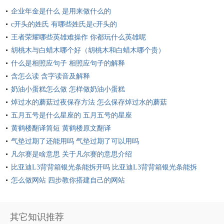
企业年金是什么 是用来做什么的
c开头的姓氏 有哪些姓氏是c开头的
王者荣耀哪些英雄难操作 你都玩什么英雄呢
胡桃木与白蜡木哪个好（胡桃木和白蜡木哪个贵）
什么是相照应句子 相照应句子的解释
含怎么读 含字读音及解释
奶油小蛋糕怎么做 怎样做奶油小蛋糕
焯过水的蘑菇过夜保存方法 怎么保存焯过水的蘑菇
五月五号是什么星座的 五月五号的星座
黄鹤楼翻译简短 黄鹤楼原文翻译
气垫过期了还能用吗 气垫过期了可以用吗
凡尔赛是啥意思 关于凡尔赛的意思介绍
比亚迪L3背背箱银光条能拆开吗 比亚迪L3背背箱银光条能拆
开
怎么做网站 四步教你搭建自己的网站
其它知识推荐