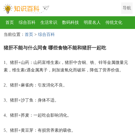
导航
首页
综合百科
生活常识
数码科技
明星名人
传统文化
当前位置：
首页
>
综合百科
互联网
健康
影视
美食
教育
旅游
汽车
职场
时尚
猪肝不能与什么同食 哪些食物不能和猪肝一起吃
运动
游戏
家电
地理
房产
金融
节日
服饰
乐器
歌曲
动物
植物
1、猪肝+山药：山药富维生素c，猪肝中含铜、铁、锌等金属微量元
素，维生素c遇金属离子，则加速氧化而破坏，降低了营养价值。
2、猪肝+麻雀肉：引发消化不良。
3、猪肝+沙丁鱼：身体不适。
4、猪肝+荞麦：一起吃会影响消化。
5、猪肝+黄豆芽：有损营养素的吸收。