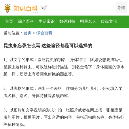
导航
首页
综合百科
生活常识
数码科技
明星名人
传统文化
当前位置：
首页
>
综合百科
互联网
健康
影视
美食
教育
旅游
汽车
职场
时尚
昆虫备忘录怎么写 这些途径都是可以选择的
运动
游戏
家电
地理
房产
金融
节日
服饰
乐器
歌曲
动物
植物
1、以文字的形式：叙述昆虫的别名、身体特征，比如说想要描写七
星瓢虫这种昆虫，可以这样进行描述：别名金龟字，身体圆圆的像水
瓢一样，翅膀上有着颜色鲜艳的圆点等。
2、以表格的形式：画出一个表格，详细分为几行几列，分别填入昆
虫名称、别名、身体特征等多项内容。
3、以图片加文字说明的形式：拍一张照片或者在网上找一张相应昆
虫的图片，根据图片，写出合适的内容，包括昆虫的名称、身体特征
等多种情况。