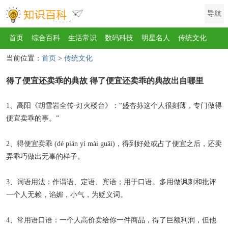
导航
首页
综合百科
生活常识
数码科技
明星名人
传统文化
当前位置：
首页
>
传统文化
互联网
健康
影视
美食
教育
旅游
汽车
职场
时尚
得了便宜还卖乖的典故 得了便宜还卖乖的典故出自哪里
运动
游戏
家电
地理
房产
金融
节日
服饰
乐器
歌曲
动物
植物
1、高阳《胡雪岩全传·灯火楼台》：“盛杏荪这个人很刻薄，专门做得
便宜卖乖的事。”
2、得便宜卖乖 (dé pián yí mài guāi)，得到好处或占了便宜之后，还卖
弄乖巧做出无辜的样子。
3、词语用法：作谓语、定语、宾语；用于口语。多用做讽刺和批评
一个人无赖，谄媚，小气，为贬义词。
4、常用语口语：一个人高价卖给你一件商品，得了巨额利润，但他