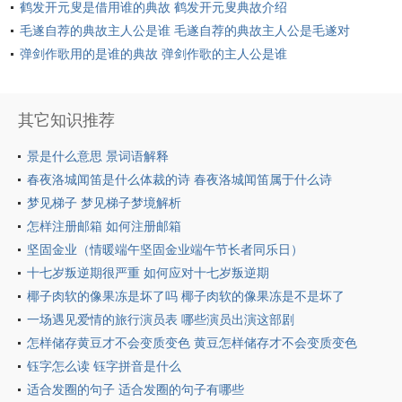
鹤发开元叟是借用谁的典故 鹤发开元叟典故介绍
毛遂自荐的典故主人公是谁 毛遂自荐的典故主人公是毛遂对
吗
弹剑作歌用的是谁的典故 弹剑作歌的主人公是谁
其它知识推荐
景是什么意思 景词语解释
春夜洛城闻笛是什么体裁的诗 春夜洛城闻笛属于什么诗
梦见梯子 梦见梯子梦境解析
怎样注册邮箱 如何注册邮箱
坚固金业（情暖端午坚固金业端午节长者同乐日）
十七岁叛逆期很严重 如何应对十七岁叛逆期
椰子肉软的像果冻是坏了吗 椰子肉软的像果冻是不是坏了
一场遇见爱情的旅行演员表 哪些演员出演这部剧
怎样储存黄豆才不会变质变色 黄豆怎样储存才不会变质变色
钰字怎么读 钰字拼音是什么
适合发圈的句子 适合发圈的句子有哪些