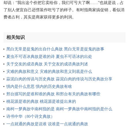
却说：“我出这个价把它卖给你，我们可亏大了啊……”也就是说，占
了别人便宜自己还愣装作吃亏了的样子。有时指商家搞促销，看似消
费者占利，其实是商家获得更多的利润。
相关知识
黑白无常是捉鬼的出自什么典故 黑白无常是捉鬼的故事
夏虫不可语冰典故是谁的诗 夏虫不可语冰的出处
关于交友的成语典故 关于交友的成语典故列述
灾难的典故和意义 灾难的典故和意义到底是什么
蒜泥白肉的传说与历史典故 蒜泥白肉的传说与历史典故分享
惧内是什么意思 惧内的历史典故有啥
邢台描写的是谁和谁的典故 和邢台有关的典故有哪些
桃花源是谁的典故 桃花源是谁提出来的
南柯一梦典故中南柯指的是 南柯一梦典故中南柯指的是什么
诗书中华（80个诗文典故）
一点就通的典故是说谁 说谁是一点就通的典故