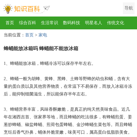
导航
首页
综合百科
生活常识
数码科技
明星名人
传统文化
当前位置：
首页
>
家电
互联网
健康
影视
美食
教育
旅游
汽车
职场
时尚
蜂蛹能放冰箱吗 蜂蛹能不能放冰箱
运动
游戏
家电
地理
房产
金融
节日
服饰
乐器
歌曲
动物
植物
1、蜂蛹能放冰箱，蜂蛹冷冻可以保存半年左右。
2、蜂蛹一般为胡蜂、黄蜂、黑蜂、土蜂等野蜂的幼虫和蛹，含有大
量的蛋白质以及其他营养物质，在常温下不易保存，而放入冰箱冷冻
后，能抑制细菌滋生，所以能保存半年左右。
3、蜂蛹营养丰富，风味香酥嫩脆，是真正的纯天然美味食品。近几
年在湘西吉首、张家界等地，而且蜂蛹的吃法很多，有蜂蛹煎蛋、姜
葱炒蜂蛹、椒盐蜂蛹、煎荷包蛋蜂蛹、金沙蜂蛹生菜包等。而且蜂蛹
烹饪后香气扑鼻，蛹体外脆里嫩，味美可口，属高蛋白低脂肪美食。