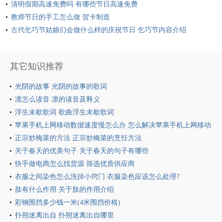
清明假期高速免费吗 有哪些节日高速免费
教师节日的手工怎么做 贺卡制造
古代乞巧节姑娘们会做什么样的庆祝节日 乞巧节内容介绍
其它知识推荐
光阴的故事 光阴的故事的歌词
凛怎么读音 凛的读音及释义
浮生未歇歌词 歌曲浮生未歇歌词
苹果手机上网移动数据速度慢怎么办 怎么解决苹果手机上网移动
数据速度慢
正宗炒梅菜的方法 正宗炒梅菜的烹饪方法
关于春天的优美句子 关于春天的句子有哪些
快手做电商怎么找货源 筛选优质供应商
衣服之间染色怎么洗掉小窍门 衣服染色应该怎么处理?
肽有什么作用 关于肽的作用介绍
彩钢围挡多少钱一米(4米围挡价格)
扑朔迷离出自 扑朔迷离出自哪里