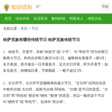
导航
首页
综合百科
生活常识
数码科技
明星名人
传统文化
当前位置：
首页
>
节日
互联网
健康
影视
美食
教育
旅游
汽车
职场
时尚
哈萨克族有哪些传统节日 哈萨克族传统节日
运动
游戏
家电
地理
房产
金融
节日
服饰
乐器
歌曲
动物
植物
1、肉孜节。开斋节，亦称“肉孜节”或“小节”。与“宰牲节”同为伊斯兰
教两大节日。时间在伊斯兰教历10月1日。穆斯林在莱麦丹（第9月）
全月斋戒，斋月最后一日寻看新月，见月次日开斋，即为开斋节；如
未见新月，则继续封斋，节期顺延，一般不超过3天。
2、古尔邦节。古尔邦节是穆斯林的盛大节日。“古尔邦”在阿拉伯语
中称作尔德·古尔邦，或称为尔德·阿祖哈。“尔德”是节日的意思。“古
尔邦”和“阿祖哈”都含有“牺牲”“献身”的意思，所以一般把这个节日
叫“牺牲节”或“宰牲节”。也译作“库尔班”。