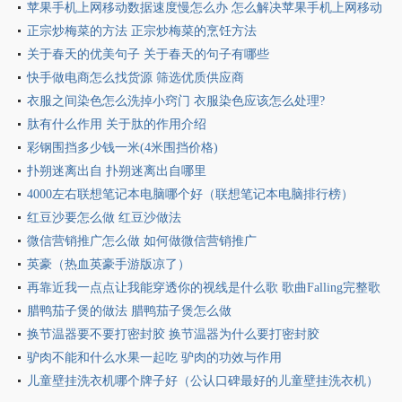
苹果手机上网移动数据速度慢怎么办 怎么解决苹果手机上网移动
数据速度慢
正宗炒梅菜的方法 正宗炒梅菜的烹饪方法
关于春天的优美句子 关于春天的句子有哪些
快手做电商怎么找货源 筛选优质供应商
衣服之间染色怎么洗掉小窍门 衣服染色应该怎么处理?
肽有什么作用 关于肽的作用介绍
彩钢围挡多少钱一米(4米围挡价格)
扑朔迷离出自 扑朔迷离出自哪里
4000左右联想笔记本电脑哪个好（联想笔记本电脑排行榜）
红豆沙要怎么做 红豆沙做法
微信营销推广怎么做 如何做微信营销推广
英豪（热血英豪手游版凉了）
再靠近我一点点让我能穿透你的视线是什么歌 歌曲Falling完整歌
词介绍
腊鸭茄子煲的做法 腊鸭茄子煲怎么做
换节温器要不要打密封胶 换节温器为什么要打密封胶
驴肉不能和什么水果一起吃 驴肉的功效与作用
儿童壁挂洗衣机哪个牌子好（公认口碑最好的儿童壁挂洗衣机）