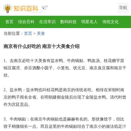
导航
首页
综合百科
生活常识
数码科技
明星名人
传统文化
当前位置：
首页
>
美食
互联网
健康
影视
美食
教育
旅游
汽车
职场
时尚
南京有什么好吃的 南京十大美食介绍
运动
游戏
家电
地理
房产
金融
节日
服饰
乐器
歌曲
动物
植物
1、去南京必吃十大美食有盐水鸭、牛肉锅贴、鸭血汤、桂花糖芋苗
锦豆腐涝、赤豆酒酿小圆子、小笼包、状元豆、南京臭豆腐和南京干
丝。
2、盐水鸭：盐水鸭也叫桂花鸭是南京的传统名吃。相传在宋朝时南
京的鸭子闻名全省。在明朝建都金陵后出现了金陵盐水鸭。清代时曾
作为宫廷贡品。
3、牛肉锅贴：在南京牛肉锅贴也是赫赫有名的。形状像饺子，但比
饺子稍微细长一点。而且这里的牛肉锅贴结合了南京小的做法馅足汁