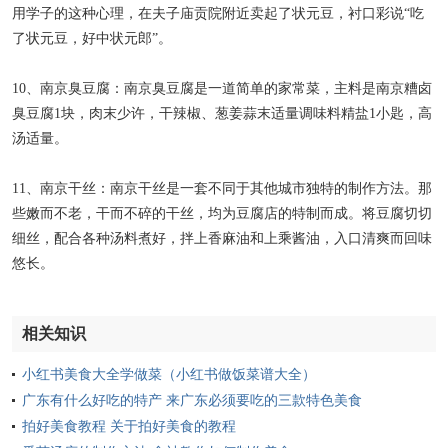
用学子的这种心理，在夫子庙贡院附近卖起了状元豆，衬口彩说“吃
了状元豆，好中状元郎”。
10、南京臭豆腐：南京臭豆腐是一道简单的家常菜，主料是南京糟卤
臭豆腐1块，肉末少许，干辣椒、葱姜蒜末适量调味料精盐1小匙，高
汤适量。
11、南京干丝：南京干丝是一套不同于其他城市独特的制作方法。那
些嫩而不老，干而不碎的干丝，均为豆腐店的特制而成。将豆腐切切
细丝，配合各种汤料煮好，拌上香麻油和上乘酱油，入口清爽而回味
悠长。
相关知识
小红书美食大全学做菜（小红书做饭菜谱大全）
广东有什么好吃的特产 来广东必须要吃的三款特色美食
拍好美食教程 关于拍好美食的教程