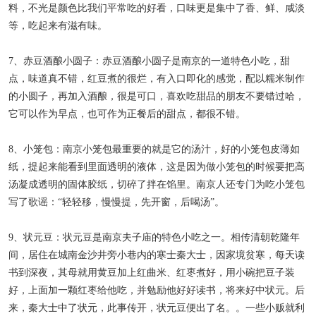
料，不光是颜色比我们平常吃的好看，口味更是集中了香、鲜、咸淡
等，吃起来有滋有味。
7、赤豆酒酿小圆子：赤豆酒酿小圆子是南京的一道特色小吃，甜
点，味道真不错，红豆煮的很烂，有入口即化的感觉，配以糯米制作
的小圆子，再加入酒酿，很是可口，喜欢吃甜品的朋友不要错过哈，
它可以作为早点，也可作为正餐后的甜点，都很不错。
8、小笼包：南京小笼包最重要的就是它的汤汁，好的小笼包皮薄如
纸，提起来能看到里面透明的液体，这是因为做小笼包的时候要把高
汤凝成透明的固体胶纸，切碎了拌在馅里。南京人还专门为吃小笼包
写了歌谣：“轻轻移，慢慢提，先开窗，后喝汤”。
9、状元豆：状元豆是南京夫子庙的特色小吃之一。相传清朝乾隆年
间，居住在城南金沙井旁小巷内的寒士秦大士，因家境贫寒，每天读
书到深夜，其母就用黄豆加上红曲米、红枣煮好，用小碗把豆子装
好，上面加一颗红枣给他吃，并勉励他好好读书，将来好中状元。后
来，秦大士中了状元，此事传开，状元豆便出了名。。一些小贩就利