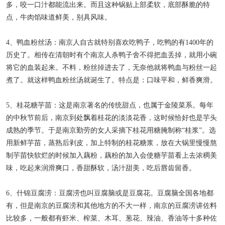
多，咬一口汁都能流出来。而且这种锅贴上部柔软，底部酥脆的特
点，牛肉馅味道鲜美，别具风味。
4、鸭血粉丝汤：南京人自古就特别喜欢吃鸭子，吃鸭的有1400年的
历史了。相传在清朝时有个南京人杀鸭子舍不得把血丢掉，就用小碗
将它的血装起来。不料，粉丝掉进去了，无奈他就将鸭血与粉丝一起
煮了。就这样鸭血粉丝汤就诞生了。特点是：口味平和，鲜香爽滑。
5、桂花糖芋苗：这是南京著名的传统甜点，也属于金陵菜系。每年
的中秋节前后，南京到处飘着桂花的淡淡花香，这时候恰好也是芋头
成熟的季节。于是南京勤劳的女人采摘下桂花用糖腌制称“桂浆”。选
用新鲜芋苗，蒸熟后剥皮，加上特制的桂花糖浆，放在大锅里慢慢熬
制芋苗快软烂的时候加入藕粉，藕粉的加入会使糖芋苗看上去浓稠美
味，吃起来润滑爽口，香甜酥软，汤汁甜美，吃后唇齿留香。
6、什锦豆腐涝：豆腐涝也叫豆腐脑或是豆腐花。豆腐脑全国各地都
有，但是南京的豆腐涝和其他地方的不大一样，南京的豆腐涝讲佐料
比较多，一般都有虾米、榨菜、木耳、葱花、辣油、香油等十多种佐