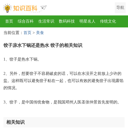
导航
首页
综合百科
生活常识
数码科技
明星名人
传统文化
当前位置：
首页
>
美食
互联网
健康
影视
美食
教育
旅游
汽车
职场
时尚
饺子凉水下锅还是热水 饺子的相关知识
运动
游戏
家电
地理
房产
金融
节日
服饰
乐器
歌曲
动物
植物
1、饺子是热水下锅。
2、另外，想要饺子不容易破皮的话，可以在水没开之前放上少许的
盐。这样既可以避免饺子粘在一起，也可以有效的避免饺子出现露馅
的情况。
3、饺子，是中国传统食物，是我国邓州人医圣张仲景首先发明的。
相关知识