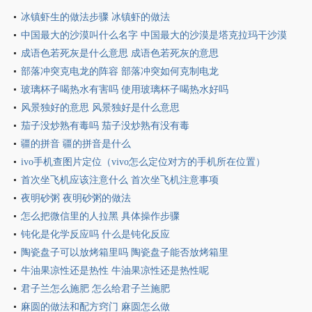
冰镇虾生的做法步骤 冰镇虾的做法
中国最大的沙漠叫什么名字 中国最大的沙漠是塔克拉玛干沙漠
成语色若死灰是什么意思 成语色若死灰的意思
部落冲突克电龙的阵容 部落冲突如何克制电龙
玻璃杯子喝热水有害吗 使用玻璃杯子喝热水好吗
风景独好的意思 风景独好是什么意思
茄子没炒熟有毒吗 茄子没炒熟有没有毒
疆的拼音 疆的拼音是什么
ivo手机查图片定位（vivo怎么定位对方的手机所在位置）
首次坐飞机应该注意什么 首次坐飞机注意事项
夜明砂粥 夜明砂粥的做法
怎么把微信里的人拉黑 具体操作步骤
钝化是化学反应吗 什么是钝化反应
陶瓷盘子可以放烤箱里吗 陶瓷盘子能否放烤箱里
牛油果凉性还是热性 牛油果凉性还是热性呢
君子兰怎么施肥 怎么给君子兰施肥
麻圆的做法和配方窍门 麻圆怎么做