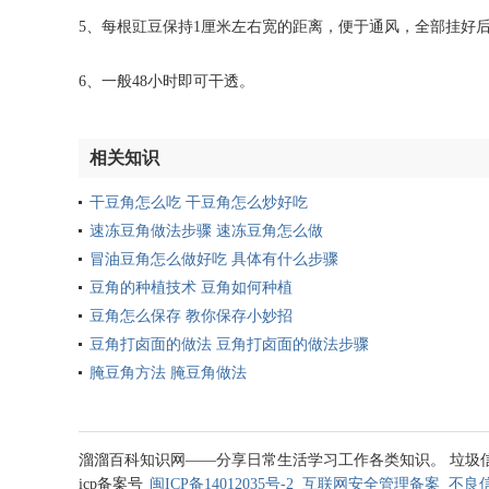
5、每根豇豆保持1厘米左右宽的距离，便于通风，全部挂好
6、一般48小时即可干透。
相关知识
干豆角怎么吃 干豆角怎么炒好吃
速冻豆角做法步骤 速冻豆角怎么做
冒油豆角怎么做好吃 具体有什么步骤
豆角的种植技术 豆角如何种植
豆角怎么保存 教你保存小妙招
豆角打卤面的做法 豆角打卤面的做法步骤
腌豆角方法 腌豆角做法
溜溜百科知识网——分享日常生活学习工作各类知识。 垃圾信息处理邮箱
icp备案号
闽ICP备14012035号-2
互联网安全管理备案
不良