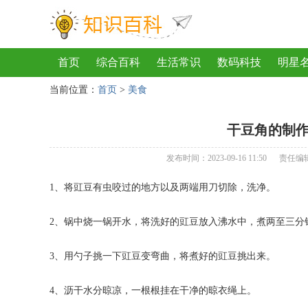
首页
综合百科
生活常识
数码科技
明星
当前位置：
首页
>
美食
地理
房产
金融
节日
服饰
乐器
歌
干豆角的制作
发布时间：2023-09-16 11:50
责任编
1、将豇豆有虫咬过的地方以及两端用刀切除，洗净。
2、锅中烧一锅开水，将洗好的豇豆放入沸水中，煮两至三分
3、用勺子挑一下豇豆变弯曲，将煮好的豇豆挑出来。
4、沥干水分晾凉，一根根挂在干净的晾衣绳上。