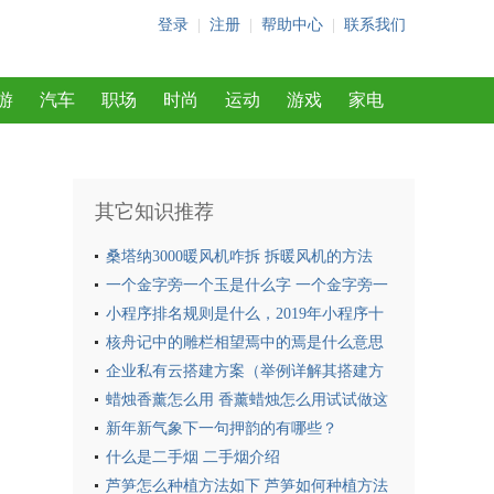
登录
|
注册
|
帮助中心
|
联系我们
游
汽车
职场
时尚
运动
游戏
家电
其它知识推荐
桑塔纳3000暖风机咋拆 拆暖风机的方法
一个金字旁一个玉是什么字 一个金字旁一
个玉这个字怎么组词
小程序排名规则是什么，2019年小程序十
大排行榜
核舟记中的雕栏相望焉中的焉是什么意思
核舟记中的雕栏相望焉中的焉含义
企业私有云搭建方案（举例详解其搭建方
法）
蜡烛香薰怎么用 香薰蜡烛怎么用试试做这
4个步骤
新年新气象下一句押韵的有哪些？
什么是二手烟 二手烟介绍
芦笋怎么种植方法如下 芦笋如何种植方法