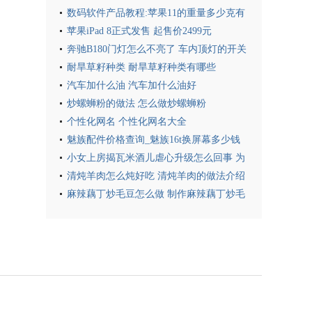
如下
数码软件产品教程:苹果11的重量多少克有
多重
苹果iPad 8正式发售 起售价2499元
奔驰B180门灯怎么不亮了 车内顶灯的开关
没拨到位
耐旱草籽种类 耐旱草籽种类有哪些
汽车加什么油 汽车加什么油好
炒螺蛳粉的做法 怎么做炒螺蛳粉
个性化网名 个性化网名大全
魅族配件价格查询_魅族16t换屏幕多少钱
小女上房揭瓦米酒儿虐心升级怎么回事 为
什么小女上房揭瓦米酒儿虐心升级
清炖羊肉怎么炖好吃 清炖羊肉的做法介绍
麻辣藕丁炒毛豆怎么做 制作麻辣藕丁炒毛
豆的方法