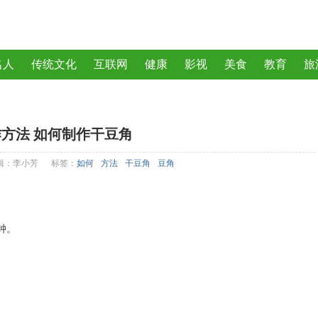
名人
传统文化
互联网
健康
影视
美食
教育
旅
曲
动物
植物
方法 如何制作干豆角
辑：李小芳
标签：
如何
方法
干豆角
豆角
钟。