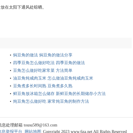
后放在太阳下通风处晾晒。
焖豆角的做法 焖豆角的做法分享
四季豆角怎么做好吃法 四季豆角的做法
豆角怎么做好吃家常菜 方法简单
油豆角炖咸肉玉米 怎么做油豆角炖咸肉玉米
豆角煮多长时间熟 豆角煮多久熟
鲜豆角放冰箱怎么储存 新鲜豆角的长期储存小方法
炖豆角怎么做好吃 家常炖豆角的制作方法
 tousu589@163.com
信息举报平台
网站地图
Copyright 2023 www.6za.net All Rights Reserved