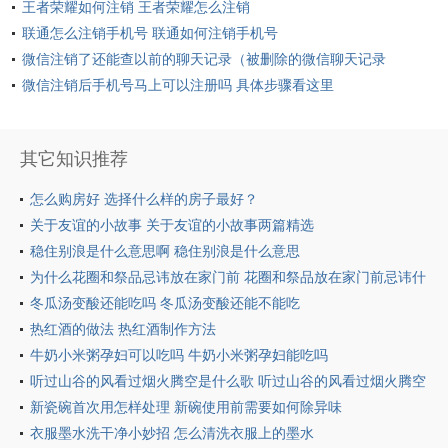
王者荣耀如何注销 王者荣耀怎么注销
联通怎么注销手机号 联通如何注销手机号
微信注销了还能查以前的聊天记录（被删除的微信聊天记录
怎么找回）
微信注销后手机号马上可以注册吗 具体步骤看这里
其它知识推荐
怎么购房好 选择什么样的房子最好？
关于友谊的小故事 关于友谊的小故事两篇精选
稳住别浪是什么意思啊 稳住别浪是什么意思
为什么花圈和祭品忌讳放在家门前 花圈和祭品放在家门前忌讳什
么
冬瓜汤变酸还能吃吗 冬瓜汤变酸还能不能吃
热红酒的做法 热红酒制作方法
牛奶小米粥孕妇可以吃吗 牛奶小米粥孕妇能吃吗
听过山谷的风看过烟火腾空是什么歌 听过山谷的风看过烟火腾空
歌词全文
新瓷碗首次用怎样处理 新碗使用前需要如何除异味
衣服墨水洗干净小妙招 怎么清洗衣服上的墨水