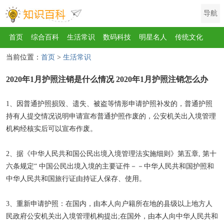
导航
首页
综合百科
生活常识
数码科技
明星名人
传统文化
当前位置：
首页
>
生活常识
互联网
健康
影视
美食
教育
旅游
汽车
职场
时尚
2020年1月护照注销是什么情况 2020年1月护照注销怎么办
运动
游戏
家电
地理
房产
金融
节日
服饰
乐器
歌曲
动物
植物
1、因普通护照损毁、遗失、被盗等情形申请护照补发的，普通护照
持有人提交情况说明申请宣布普通护照作废的，公安机关出入境管理
机构经核实后可以宣布作废。
2、据《中华人民共和国公民出境入境管理法实施细则》第五章, 第十
六条规定“ 中国公民出境入境的主要证件－－中华人民共和国护照和
中华人民共和国旅行证由持证人保存、使用。
3、重新申请护照：在国内，由本人向户籍所在地的县级以上地方人
民政府公安机关出入境管理机构提出;在国外，由本人向中华人民共和