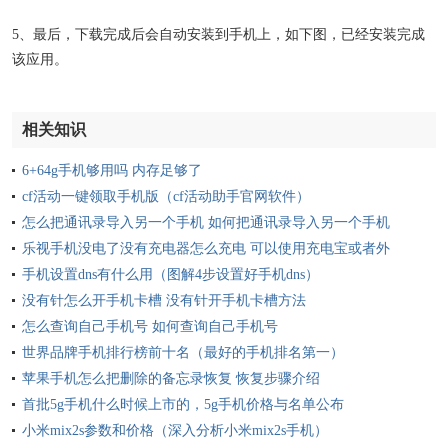
5、最后，下载完成后会自动安装到手机上，如下图，已经安装完成
该应用。
相关知识
6+64g手机够用吗 内存足够了
cf活动一键领取手机版（cf活动助手官网软件）
怎么把通讯录导入另一个手机 如何把通讯录导入另一个手机
乐视手机没电了没有充电器怎么充电 可以使用充电宝或者外
挂电池对手机充电
手机设置dns有什么用（图解4步设置好手机dns）
没有针怎么开手机卡槽 没有针开手机卡槽方法
怎么查询自己手机号 如何查询自己手机号
世界品牌手机排行榜前十名（最好的手机排名第一）
苹果手机怎么把删除的备忘录恢复 恢复步骤介绍
首批5g手机什么时候上市的，5g手机价格与名单公布
小米mix2s参数和价格（深入分析小米mix2s手机）