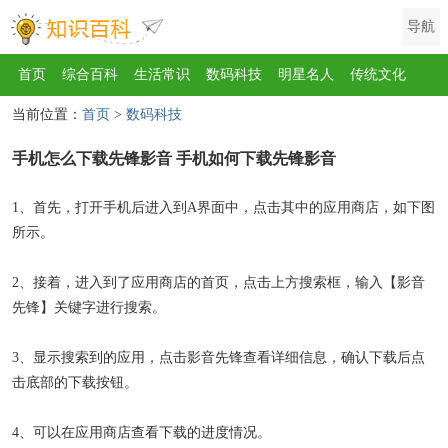
导航
首页
综合百科
生活常识
数码科技
明星名人
传统文化
当前位置：
首页
>
数码科技
互联网
健康
影视
美食
教育
旅游
汽车
职场
时尚
手机怎么下载先锋影音 手机如何下载先锋影音
运动
游戏
家电
地理
房产
金融
节日
服饰
乐器
歌曲
动物
植物
1、首先，打开手机后进入到A界面中，点击其中的应用商店，如下图
所示。
2、接着，进入到了应用商店的首页，点击上方搜索框，输入【影音
先锋】关键字进行搜索。
3、显示搜索到的应用，点击影音先锋查看详细信息，确认下载后点
击底部的下载按钮。
4、可以在应用商店查看下载的进度情况。