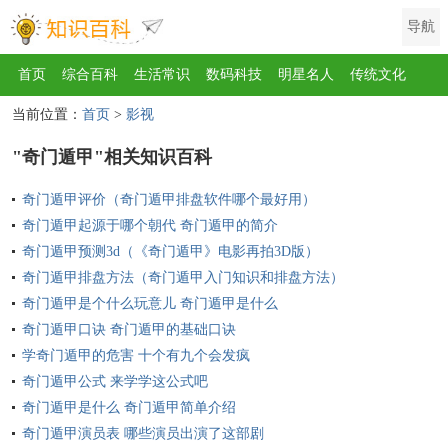
导航
首页
综合百科
生活常识
数码科技
明星名人
传统文化
当前位置：
首页
>
影视
互联网
健康
影视
美食
教育
旅游
汽车
职场
时尚
"奇门遁甲"相关知识百科
运动
游戏
家电
地理
房产
金融
节日
服饰
乐器
奇门遁甲评价（奇门遁甲排盘软件哪个最好用）
歌曲
动物
植物
奇门遁甲起源于哪个朝代 奇门遁甲的简介
奇门遁甲预测3d（《奇门遁甲》电影再拍3D版）
奇门遁甲排盘方法（奇门遁甲入门知识和排盘方法）
奇门遁甲是个什么玩意儿 奇门遁甲是什么
奇门遁甲口诀 奇门遁甲的基础口诀
学奇门遁甲的危害 十个有九个会发疯
奇门遁甲公式 来学学这公式吧
奇门遁甲是什么 奇门遁甲简单介绍
奇门遁甲演员表 哪些演员出演了这部剧