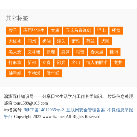
其它标签
腰子
应届毕业生
太康
五花马青锋剑
浮山
楼盘
大红袍
润州
奶油
潼关
萧雅
荷兰
抚顺
黑大麦
文咏珊
原理
臭笋
程普
春天里
桂阳
打麻将
新都
立春
邵兵
名山
情人的眼泪
龙井
佛手螺
李幼斌
做年糕
溜溜百科知识网——分享日常生活学习工作各类知识。 垃圾信息处理
邮箱 tousu589@163.com
icp备案号
闽ICP备14012035号-2
互联网安全管理备案
不良信息举报
平台
Copyright 2023 www.6za.net All Rights Reserved