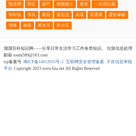
陈道明
邹正
技巧
假面骑士
意饺
一丛花吐蕊
宋时轮
李氏
夏朝
黄志忠
永璂
百香果
爱的奉献
明珠
林若
黑木耳
宋小宝
溜溜百科知识网——分享日常生活学习工作各类知识。 垃圾信息处理
邮箱 tousu589@163.com
icp备案号
闽ICP备14012035号-2
互联网安全管理备案
不良信息举报
平台
Copyright 2023 www.6za.net All Rights Reserved