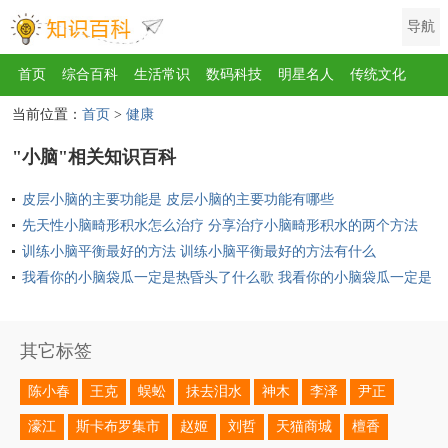
导航
首页
综合百科
生活常识
数码科技
明星名人
传统文化
当前位置：
首页
>
健康
互联网
健康
影视
美食
教育
旅游
汽车
职场
时尚
"小脑"相关知识百科
运动
游戏
家电
地理
房产
金融
节日
服饰
乐器
皮层小脑的主要功能是 皮层小脑的主要功能有哪些
歌曲
动物
植物
先天性小脑畸形积水怎么治疗 分享治疗小脑畸形积水的两个方法
训练小脑平衡最好的方法 训练小脑平衡最好的方法有什么
我看你的小脑袋瓜一定是热昏头了什么歌 我看你的小脑袋瓜一定是
热昏头了完整歌词
其它标签
陈小春
王克
蜈蚣
抺去泪水
神木
李泽
尹正
濠江
斯卡布罗集市
赵姬
刘哲
天猫商城
檀香