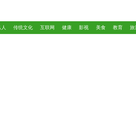
名人
传统文化
互联网
健康
影视
美食
教育
旅
曲
动物
植物