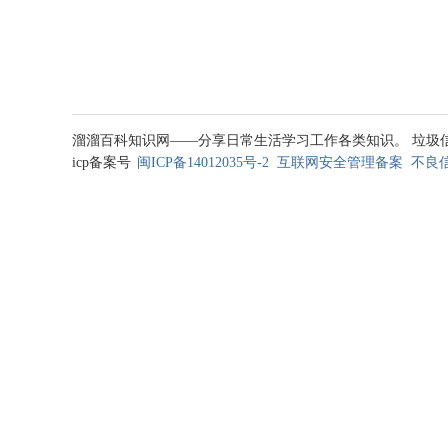
溜溜百科知识网——分享日常生活学习工作各类知识。 垃圾信息处理邮箱
icp备案号
闽ICP备14012035号-2
互联网安全管理备案
不良