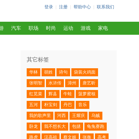
登录
|
注册
|
帮助中心
|
联系我们
游
汽车
职场
时尚
运动
游戏
家电
其它标签
华林
胡姓
诗句
袋装火鸡面
张明智
水浒传
漳州
唐艺昕
红苋菜
辉县
牛蛙
菠萝蜜核
五河
朴宝剑
丹巴
音乐
我的歌声里
河西
王耀庆
乌贼
卧龙
我不想长大
包拯
龟兔赛跑
路虎
汉高祖
蔡文姬
张衡
高考