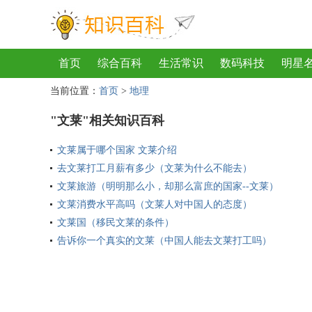
首页
综合百科
生活常识
数码科技
明星
当前位置：
首页
>
地理
地理
房产
金融
节日
服饰
乐器
歌
"文莱"相关知识百科
文莱属于哪个国家 文莱介绍
去文莱打工月薪有多少（文莱为什么不能去）
文莱旅游（明明那么小，却那么富庶的国家--文莱）
文莱消费水平高吗（文莱人对中国人的态度）
文莱国（移民文莱的条件）
告诉你一个真实的文莱（中国人能去文莱打工吗）