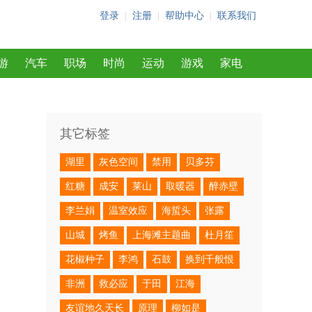
登录
|
注册
|
帮助中心
|
联系我们
游
汽车
职场
时尚
运动
游戏
家电
其它标签
湖里
灰色空间
禁用
贝多芬
红糖
成安
莱山
取暖器
醉赤壁
李兰娟
温室效应
海蜇头
张露
山城
烤鱼
上海滩主题曲
杜月笙
花椒种子
李鸿
石鼓
换到千般恨
非洲
救必应
于田
江海
友谊地久天长
原理
柳如是