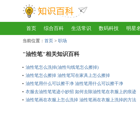
首页
综合百科
生活常识
数码科技
明星
当前位置：
首页
>
职场
地理
房产
金融
节日
服饰
乐器
歌
"油性笔"相关知识百科
油性笔怎么洗掉(油性勾线笔怎么擦掉)
油性笔怎么擦掉 油性笔写在家具上怎么擦掉
油性笔用什么可以擦干净 油性笔用什么可以擦干净
衣服去油性笔笔迹小妙招 如何去除油性笔在衣服上的痕迹
油性笔画在衣服上怎么洗掉 油性笔画在衣服上洗掉的方法