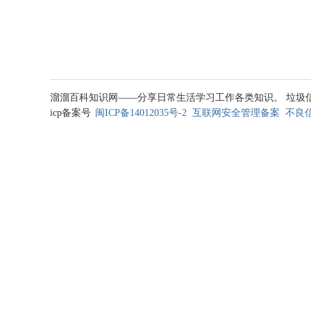
溜溜百科知识网——分享日常生活学习工作各类知识。 垃圾信息处理邮箱
icp备案号
闽ICP备14012035号-2
互联网安全管理备案
不良