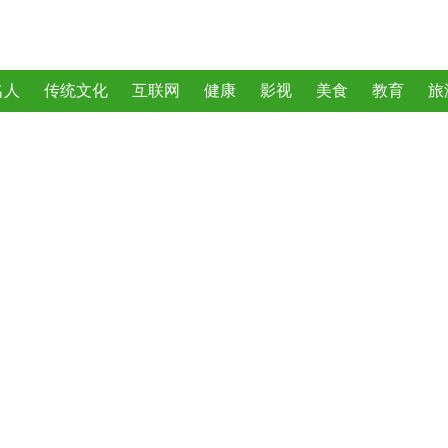
名人
传统文化
互联网
健康
影视
美食
教育
旅
曲
动物
植物