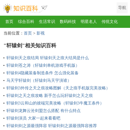
导航
首页
综合百科
生活常识
数码科技
明星名人
传统文化
当前位置：
首页
>
影视
互联网
健康
影视
美食
教育
旅游
汽车
职场
时尚
"轩辕剑"相关知识百科
运动
游戏
家电
地理
房产
金融
节日
服饰
乐器
轩辕剑天之痕结局 轩辕剑天之痕大结局是什么
歌曲
动物
植物
轩辕剑苍之涛（轩辕剑单机游戏手机版）
轩辕剑4隐藏装备制造条件 怎么强化装备
马天宇轩辕剑（轩辕剑马天宇演谁）
轩辕剑3外传之天之痕攻略图解（天之痕手机版完美攻略）
轩辕剑之天之痕攻略 新手怎么玩轩辕剑之天之痕
轩辕剑3云和山的彼端完美攻略（轩辕剑3牛魔王条件）
轩辕剑龙舞云沧剑盟怎么搭配 有什么特点
轩辕剑演员 大家一起来看看吧
轩辕剑剑之源最强阵容 轩辕剑剑之源最强阵容推荐