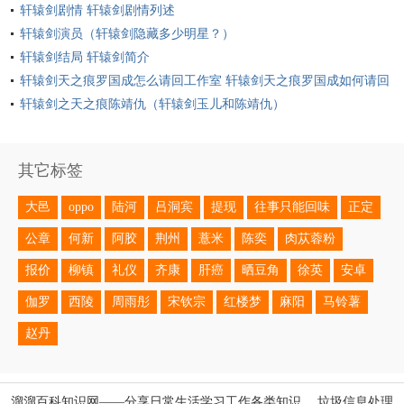
轩辕剑剧情 轩辕剑剧情列述
轩辕剑演员（轩辕剑隐藏多少明星？）
轩辕剑结局 轩辕剑简介
轩辕剑天之痕罗国成怎么请回工作室 轩辕剑天之痕罗国成如何请回
工作室
轩辕剑之天之痕陈靖仇（轩辕剑玉儿和陈靖仇）
其它标签
大邑
oppo
陆河
吕洞宾
提现
往事只能回味
正定
公章
何新
阿胶
荆州
薏米
陈奕
肉苁蓉粉
报价
柳镇
礼仪
齐康
肝癌
晒豆角
徐英
安卓
伽罗
西陵
周雨彤
宋钦宗
红楼梦
麻阳
马铃薯
赵丹
溜溜百科知识网——分享日常生活学习工作各类知识。 垃圾信息处理