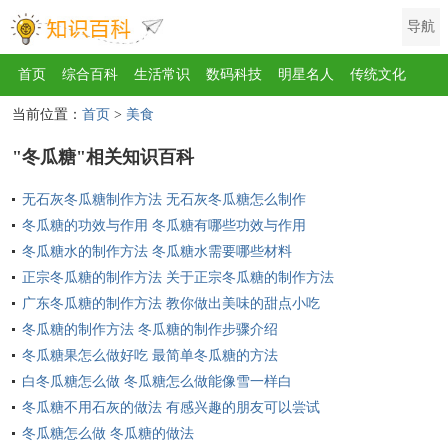
导航
首页
综合百科
生活常识
数码科技
明星名人
传统文化
当前位置：
首页
>
美食
互联网
健康
影视
美食
教育
旅游
汽车
职场
时尚
"冬瓜糖"相关知识百科
运动
游戏
家电
地理
房产
金融
节日
服饰
乐器
无石灰冬瓜糖制作方法 无石灰冬瓜糖怎么制作
歌曲
动物
植物
冬瓜糖的功效与作用 冬瓜糖有哪些功效与作用
冬瓜糖水的制作方法 冬瓜糖水需要哪些材料
正宗冬瓜糖的制作方法 关于正宗冬瓜糖的制作方法
广东冬瓜糖的制作方法 教你做出美味的甜点小吃
冬瓜糖的制作方法 冬瓜糖的制作步骤介绍
冬瓜糖果怎么做好吃 最简单冬瓜糖的方法
白冬瓜糖怎么做 冬瓜糖怎么做能像雪一样白
冬瓜糖不用石灰的做法 有感兴趣的朋友可以尝试
冬瓜糖怎么做 冬瓜糖的做法