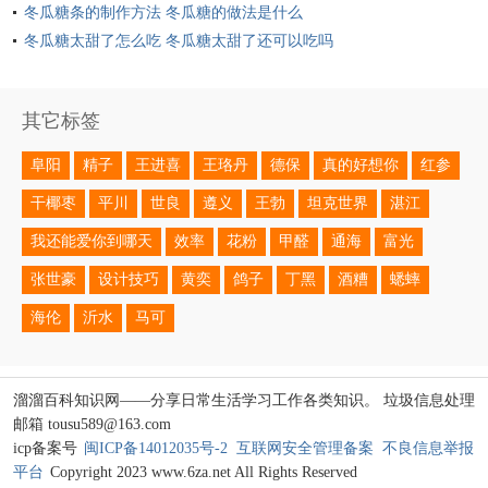
冬瓜糖条的制作方法 冬瓜糖的做法是什么
冬瓜糖太甜了怎么吃 冬瓜糖太甜了还可以吃吗
其它标签
阜阳
精子
王进喜
王珞丹
德保
真的好想你
红参
干椰枣
平川
世良
遵义
王勃
坦克世界
湛江
我还能爱你到哪天
效率
花粉
甲醛
通海
富光
张世豪
设计技巧
黄奕
鸽子
丁黑
酒糟
蟋蟀
海伦
沂水
马可
溜溜百科知识网——分享日常生活学习工作各类知识。 垃圾信息处理
邮箱 tousu589@163.com
icp备案号
闽ICP备14012035号-2
互联网安全管理备案
不良信息举报
平台
Copyright 2023 www.6za.net All Rights Reserved