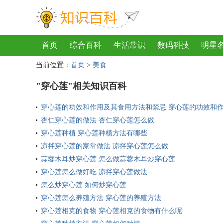
首页
综合百科
生活常识
数码科技
明星
当前位置：
首页
>
美食
地理
房产
金融
节日
服饰
乐器
歌
"穿心莲"相关知识百科
穿心莲的功效和作用及其食用方法和禁忌 穿心莲的功效和
杏仁穿心莲的做法 杏仁穿心莲怎么做
穿心莲种植 穿心莲种植方法有哪些
凉拌穿心莲的家常做法 凉拌穿心莲怎么做
蒜蓉木耳炒穿心莲 怎么做蒜蓉木耳炒穿心莲
穿心莲怎么做好吃 凉拌穿心莲做法
怎么炒穿心莲 如何炒穿心莲
穿心莲怎么养殖方法 穿心莲的养殖方法
穿心莲相克的食物 穿心莲相克的食物有什么呢