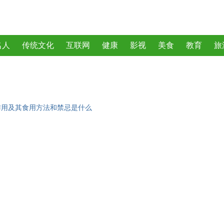
名人
传统文化
互联网
健康
影视
美食
教育
旅
曲
动物
植物
作用及其食用方法和禁忌是什么