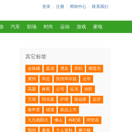
登录
|
注册
|
帮助中心
|
联系我们
游
汽车
职场
时尚
运动
游戏
家电
其它标签
金钱橘
荔浦
澧县
辞职
榴莲壳
冀州
尚志
忧伤华尔兹
元华
高粱
林凤
公司
征兆
徐阶
王瑛
阿克塞
护理
陈冠希
后羿
春申君
绩溪
新品上市
九九艳阳天
佛山
枸杞苗
邓世昌
鄂州
暑假
个人资料
椰子螺