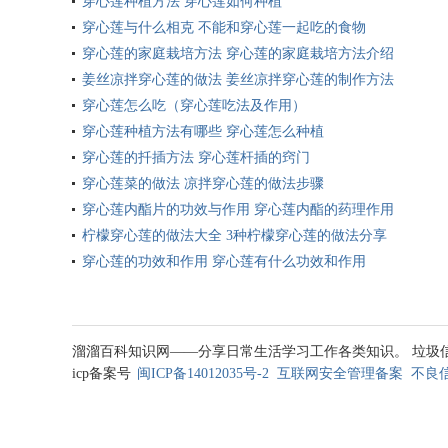
穿心莲种植方法 穿心莲如何种植
穿心莲与什么相克 不能和穿心莲一起吃的食物
穿心莲的家庭栽培方法 穿心莲的家庭栽培方法介绍
姜丝凉拌穿心莲的做法 姜丝凉拌穿心莲的制作方法
穿心莲怎么吃（穿心莲吃法及作用）
穿心莲种植方法有哪些 穿心莲怎么种植
穿心莲的扦插方法 穿心莲杆插的窍门
穿心莲菜的做法 凉拌穿心莲的做法步骤
穿心莲内酯片的功效与作用 穿心莲内酯的药理作用
柠檬穿心莲的做法大全 3种柠檬穿心莲的做法分享
穿心莲的功效和作用 穿心莲有什么功效和作用
溜溜百科知识网——分享日常生活学习工作各类知识。 垃圾信息处理邮箱
icp备案号
闽ICP备14012035号-2
互联网安全管理备案
不良