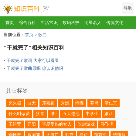
导航
首页
综合百科
生活常识
数码科技
明星名人
传统文化
当前位置：
首页
>
歌曲
互联网
健康
影视
美食
教育
旅游
汽车
职场
时尚
"干就完了"相关知识百科
运动
游戏
家电
地理
房产
金融
节日
服饰
乐器
干就完了歌词 大家可以看看
歌曲
动物
植物
干就完了歌曲原唱 你认识他吗
其它标签
灭火器
白天
郑嘉颖
秀洲
蝴蝶
养胃
清仁宗
什么叫做爱
狄青
维c
五大连池
中学生
嫩江
王祖贤
开阳
容易受伤的女人
吃鸡游戏
孙飞虎
蜘蛛蟹
曾国藩
大渡口
刘克
爵位
菠萝包
钱谦益