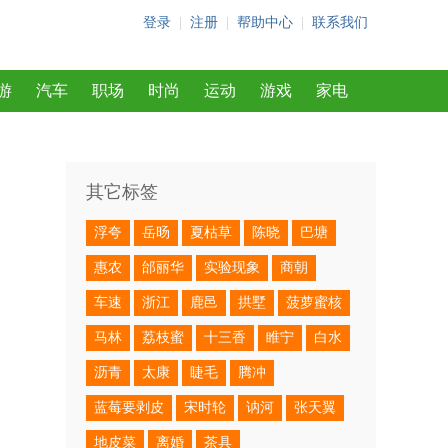
登录
|
注册
|
帮助中心
|
联系我们
游
汽车
职场
时尚
运动
游戏
家电
其它标签
浮夸
岳旸
夏枯草
陈晓
巴塘
惠农
邰丽华
实验现象
商朝
车速
浙江
鹿邑
拱墅
菠萝蜜核
马林
荔枝蜜
十三香
睢宁
白水
沥青
太康
睫毛
腾冲
蓝莓要剥皮
宋时轮
讷河
张天翼
地皮菜
离婚
茶具