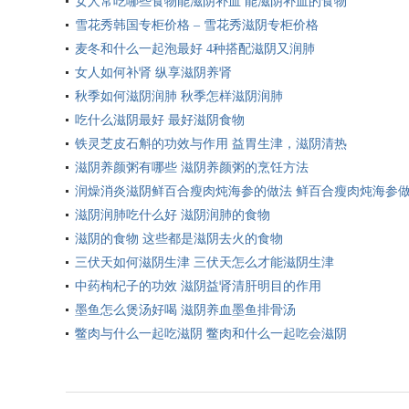
女人常吃哪些食物能滋阴补血 能滋阴补血的食物
雪花秀韩国专柜价格 – 雪花秀滋阴专柜价格
麦冬和什么一起泡最好 4种搭配滋阴又润肺
女人如何补肾 纵享滋阴养肾
秋季如何滋阴润肺 秋季怎样滋阴润肺
吃什么滋阴最好 最好滋阴食物
铁灵芝皮石斛的功效与作用 益胃生津，滋阴清热
滋阴养颜粥有哪些 滋阴养颜粥的烹饪方法
润燥消炎滋阴鲜百合瘦肉炖海参的做法 鲜百合瘦肉炖海参
滋阴润肺吃什么好 滋阴润肺的食物
滋阴的食物 这些都是滋阴去火的食物
三伏天如何滋阴生津 三伏天怎么才能滋阴生津
中药枸杞子的功效 滋阴益肾清肝明目的作用
墨鱼怎么煲汤好喝 滋阴养血墨鱼排骨汤
鳖肉与什么一起吃滋阴 鳖肉和什么一起吃会滋阴