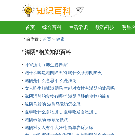
首页
综合百科
生活常识
数码科技
明星
当前位置：
首页
>
健康
地理
房产
金融
节日
服饰
乐器
歌
"滋阴"相关知识百科
补肾滋阴（养生必养肾）
泡什么喝是滋阴降火的 喝什么茶滋阴降火
滋阴是什么意思 什么是滋阴
女人吃生蚝能滋阴吗 生蚝对女性有滋阴的效果吗
滋阴润肺的食物有哪些 滋阴润肺的食物的简介
滋阴乌发汤 滋阴乌发汤怎么做
夏季吃什么食物滋阴 夏季吃啥食物滋阴
滋阴养颜汤 养颜汤做法
滋阴对女人有什么好处 简单告诉大家