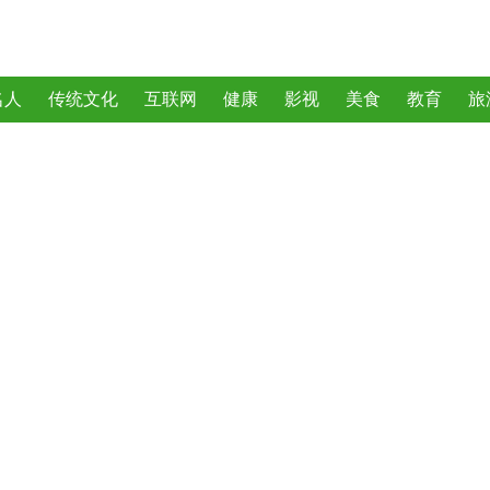
名人
传统文化
互联网
健康
影视
美食
教育
旅
曲
动物
植物