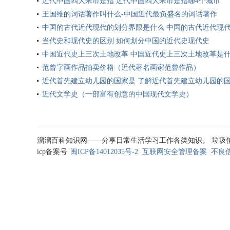
近代中国四大米市是指 近代中国四大米市是指哪4个城市
王国维的词话著作叫什么-中国近代最负盛名的词话著作
中国的古代近代现代的划分界限是什么 中国的古代近代现
当代史和现代史的区别 如何划分中国的近代史现代史
中国近代史上三次土地改革 中国近代史上三次土地改革是
范曾字画作品拍卖价格（近代著名画家范曾作品）
近代首先建立幼儿园的国家是 了解近代首先建立幼儿园的
近代文学史（一部富有创意的中国现代文学史）
溜溜百科知识网——分享日常生活学习工作各类知识。 垃圾信息处理邮箱
icp备案号
闽ICP备14012035号-2
互联网安全管理备案
不良