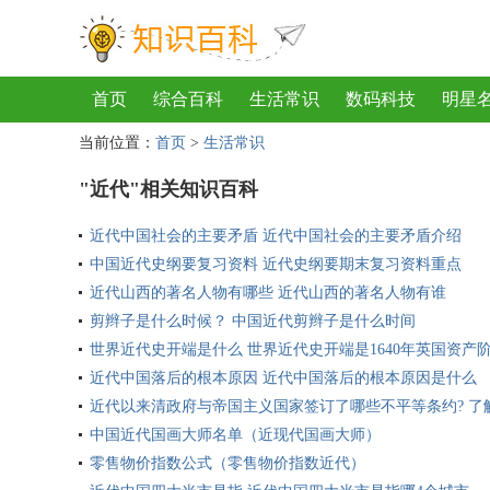
首页
综合百科
生活常识
数码科技
明星
当前位置：
首页
>
生活常识
地理
房产
金融
节日
服饰
乐器
歌
"近代"相关知识百科
近代中国社会的主要矛盾 近代中国社会的主要矛盾介绍
中国近代史纲要复习资料 近代史纲要期末复习资料重点
近代山西的著名人物有哪些 近代山西的著名人物有谁
剪辫子是什么时候？ 中国近代剪辫子是什么时间
世界近代史开端是什么 世界近代史开端是1640年英国资产
近代中国落后的根本原因 近代中国落后的根本原因是什么
近代以来清政府与帝国主义国家签订了哪些不平等条约? 了
中国近代国画大师名单（近现代国画大师）
零售物价指数公式（零售物价指数近代）