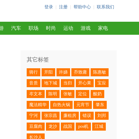
登录
|
注册
|
帮助中心
|
联系我们
游
汽车
职场
时尚
运动
游戏
家电
其它标签
骑行
开阳
许娣
乔致庸
陈惠敏
音质
地下城
当归
开心果
宝应
岑文本
陈明
张敏
定位
酸奶
魔法精华
自热火锅
元宵节
肇东
宁河
张宗昌
廉租房
错误
刘邦
豆腐肉
龙沙
战国
pos机
江城
长沙人