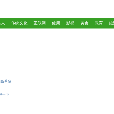
名人
传统文化
互联网
健康
影视
美食
教育
旅
曲
动物
植物
阶级革命
解一下