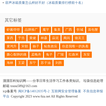
容声冰箱质量怎么样好不好（冰箱质量排行榜前十名）
其它标签
虾酱饽饽
品牌推广
魔芋
集美
广西
忻城
面包蟹
莱西
于浩
黄健
林森
蒜泥
阖闾
骆宾王
黄鸿升
宋朝
杨子
鲇鱼效应
你是我唯一的执着
撕心裂肺的痛
孟晚舟
兔子
广陵
红曲米
东安
海林
王梁
东宁
苏子油
刘胜
溜溜百科知识网——分享日常生活学习工作各类知识。 垃圾信息处理
邮箱 tousu589@163.com
icp备案号
闽ICP备14012035号-2
互联网安全管理备案
不良信息举报
平台
Copyright 2023 www.6za.net All Rights Reserved