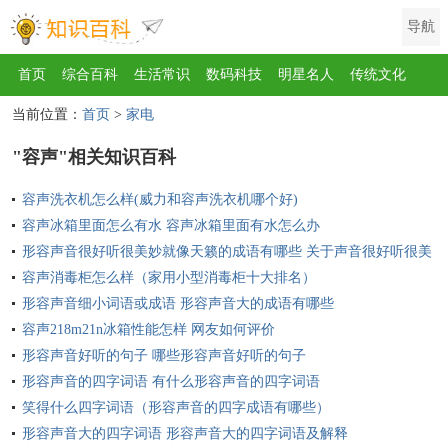
导航
首页
综合百科
生活常识
数码科技
明星名人
传统文化
当前位置：
首页
>
家电
互联网
健康
影视
美食
教育
旅游
汽车
职场
时尚
"容声"相关知识百科
运动
游戏
家电
地理
房产
金融
节日
服饰
乐器
容声洗衣机怎么样(威力和容声洗衣机哪个好)
歌曲
动物
植物
容声冰箱里面怎么有水 容声冰箱里面有水怎么办
形容声音很好听很美妙就像天籁的成语有哪些 关于声音很好听很美
妙如天籁的成语
容声消毒柜怎么样（家用小型消毒柜十大排名）
形容声音细小词语或成语 形容声音大的成语有哪些
容声218m21n冰箱性能怎样 网友如何评价
形容声音好听的句子 哪些形容声音好听的句子
形容声音的四字词语 有什么形容声音的四字词语
笑得什么四字词语（形容声音的四字成语有哪些）
形容声音大的四字词语 形容声音大的四字词语及解释