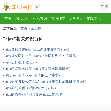
导航
首页
综合百科
生活常识
数码科技
明星名人
传统文化
当前位置：
首页
>
互联网
互联网
健康
影视
美食
教育
旅游
汽车
职场
时尚
"ajax"相关知识百科
运动
游戏
家电
地理
房产
金融
节日
服饰
乐器
ajax参数传递json（ajax传递中文参数乱码）
歌曲
动物
植物
ajax提交图片上传（ajax上传图片到服务器操作）
ajax是什么 什么是ajax
ajax轮询请求现实（ajax并发请求阻塞讲解）
同步ajax请求（ajax请求的五个步骤）
ajax进度条特效怎么写（ajax异步实时加载进度条详解）
ajax菜鸟教程（jq请求ajax的方法）
ajax的原理和作用（简述ajax工作原理）