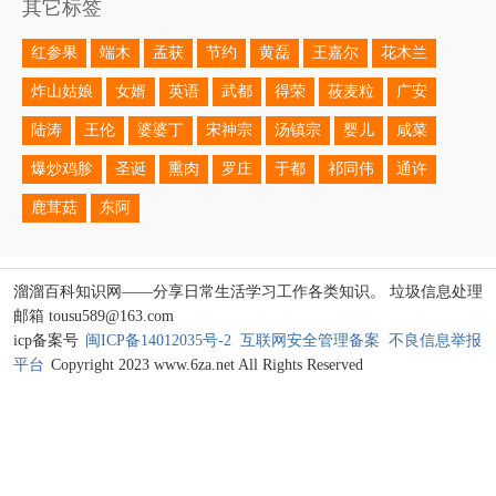
其它标签
红参果
端木
孟获
节约
黄磊
王嘉尔
花木兰
炸山姑娘
女婿
英语
武都
得荣
莜麦粒
广安
陆涛
王伦
婆婆丁
宋神宗
汤镇宗
婴儿
咸菜
爆炒鸡胗
圣诞
熏肉
罗庄
于都
祁同伟
通许
鹿茸菇
东阿
溜溜百科知识网——分享日常生活学习工作各类知识。 垃圾信息处理
邮箱 tousu589@163.com
icp备案号
闽ICP备14012035号-2
互联网安全管理备案
不良信息举报
平台
Copyright 2023 www.6za.net All Rights Reserved