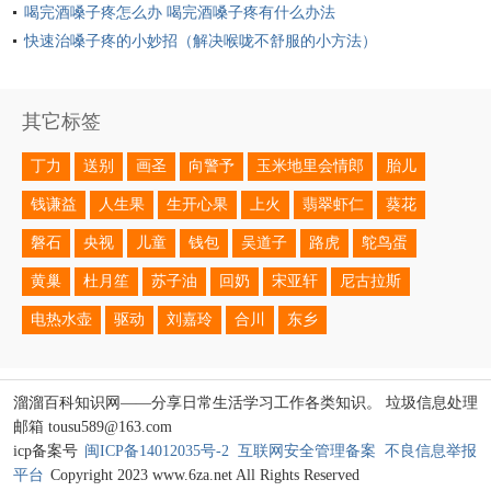
喝完酒嗓子疼怎么办 喝完酒嗓子疼有什么办法
快速治嗓子疼的小妙招（解决喉咙不舒服的小方法）
其它标签
丁力
送别
画圣
向警予
玉米地里会情郎
胎儿
钱谦益
人生果
生开心果
上火
翡翠虾仁
葵花
磐石
央视
儿童
钱包
吴道子
路虎
鸵鸟蛋
黄巢
杜月笙
苏子油
回奶
宋亚轩
尼古拉斯
电热水壶
驱动
刘嘉玲
合川
东乡
溜溜百科知识网——分享日常生活学习工作各类知识。 垃圾信息处理
邮箱 tousu589@163.com
icp备案号
闽ICP备14012035号-2
互联网安全管理备案
不良信息举报
平台
Copyright 2023 www.6za.net All Rights Reserved