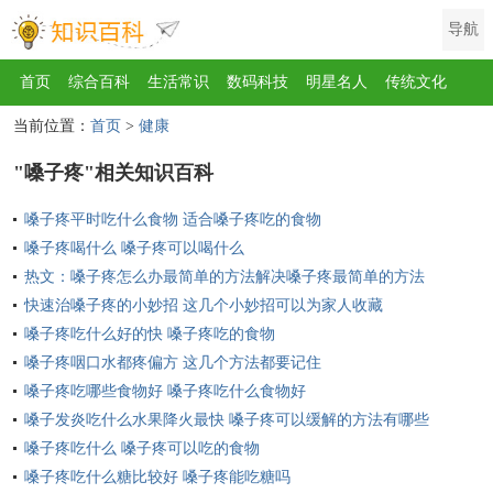
导航
首页
综合百科
生活常识
数码科技
明星名人
传统文化
当前位置：
首页
>
健康
互联网
健康
影视
美食
教育
旅游
汽车
职场
时尚
"嗓子疼"相关知识百科
运动
游戏
家电
地理
房产
金融
节日
服饰
乐器
嗓子疼平时吃什么食物 适合嗓子疼吃的食物
歌曲
动物
植物
嗓子疼喝什么 嗓子疼可以喝什么
热文：嗓子疼怎么办最简单的方法解决嗓子疼最简单的方法
快速治嗓子疼的小妙招 这几个小妙招可以为家人收藏
嗓子疼吃什么好的快 嗓子疼吃的食物
嗓子疼咽口水都疼偏方 这几个方法都要记住
嗓子疼吃哪些食物好 嗓子疼吃什么食物好
嗓子发炎吃什么水果降火最快 嗓子疼可以缓解的方法有哪些
嗓子疼吃什么 嗓子疼可以吃的食物
嗓子疼吃什么糖比较好 嗓子疼能吃糖吗