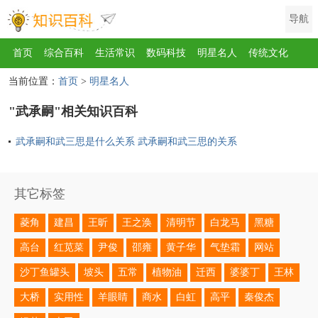
导航
首页
综合百科
生活常识
数码科技
明星名人
传统文化
当前位置：
首页
>
明星名人
互联网
健康
影视
美食
教育
旅游
汽车
职场
时尚
"武承嗣"相关知识百科
运动
游戏
家电
地理
房产
金融
节日
服饰
乐器
武承嗣和武三思是什么关系 武承嗣和武三思的关系
歌曲
动物
植物
其它标签
菱角
建昌
王昕
王之涣
清明节
白龙马
黑糖
高台
红苋菜
尹俊
邵雍
黄子华
气垫霜
网站
沙丁鱼罐头
坡头
五常
植物油
迁西
婆婆丁
王林
大桥
实用性
羊眼睛
商水
白虹
高平
秦俊杰