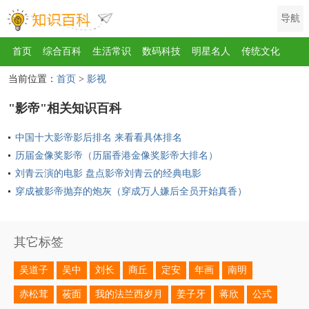
导航
首页
综合百科
生活常识
数码科技
明星名人
传统文化
当前位置：
首页
>
影视
互联网
健康
影视
美食
教育
旅游
汽车
职场
时尚
"影帝"相关知识百科
运动
游戏
家电
地理
房产
金融
节日
服饰
乐器
中国十大影帝影后排名 来看看具体排名
歌曲
动物
植物
历届金像奖影帝（历届香港金像奖影帝大排名）
刘青云演的电影 盘点影帝刘青云的经典电影
穿成被影帝抛弃的炮灰（穿成万人嫌后全员开始真香）
其它标签
吴道子
吴中
刘长
商丘
定安
年画
南明
赤松茸
莜面
我的法兰西岁月
姜子牙
蒋欣
公式