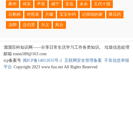
衢州
何东
尹喜
咸宁
安岳
未央
五代十国
石斛粉
对照表
片糖
宝宝补钙
记得咱的家
降压药
冻卵
边伯贤
兴义
凤台
溜溜百科知识网——分享日常生活学习工作各类知识。 垃圾信息处理
邮箱 tousu589@163.com
icp备案号
闽ICP备14012035号-2
互联网安全管理备案
不良信息举报
平台
Copyright 2023 www.6za.net All Rights Reserved