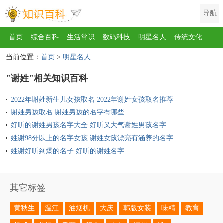
导航
首页
综合百科
生活常识
数码科技
明星名人
传统文化
当前位置：
首页
>
明星名人
互联网
健康
影视
美食
教育
旅游
汽车
职场
时尚
"谢姓"相关知识百科
运动
游戏
家电
地理
房产
金融
节日
服饰
乐器
2022年谢姓新生儿女孩取名 2022年谢姓女孩取名推荐
歌曲
动物
植物
谢姓男孩取名 谢姓男孩的名字有哪些
好听的谢姓男孩名字大全 好听又大气谢姓男孩名字
姓谢98分以上的名字女孩 谢姓女孩漂亮有涵养的名字
姓谢好听到爆的名子 好听的谢姓名字
其它标签
黄秋生
温江
油烟机
大庆
韩版女装
味精
教育