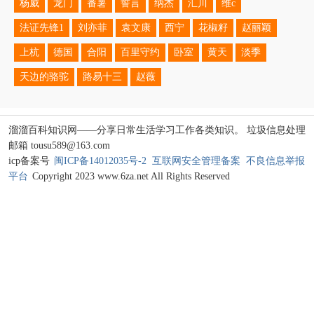
杨威
龙门
番薯
誓言
纳杰
汇川
维c
法证先锋1
刘亦菲
袁文康
西宁
花椒籽
赵丽颖
上杭
德国
合阳
百里守约
卧室
黄天
淡季
天边的骆驼
路易十三
赵薇
溜溜百科知识网——分享日常生活学习工作各类知识。 垃圾信息处理
邮箱 tousu589@163.com
icp备案号
闽ICP备14012035号-2
互联网安全管理备案
不良信息举报
平台
Copyright 2023 www.6za.net All Rights Reserved