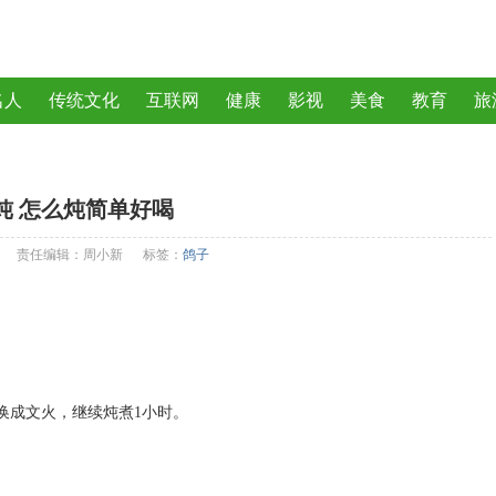
名人
传统文化
互联网
健康
影视
美食
教育
旅
曲
动物
植物
炖 怎么炖简单好喝
责任编辑：周小新
标签：
鸽子
换成文火，继续炖煮1小时。