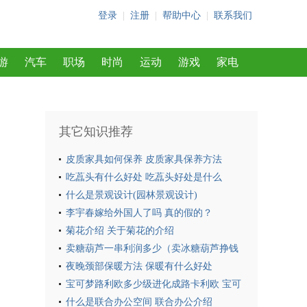
登录
|
注册
|
帮助中心
|
联系我们
游
汽车
职场
时尚
运动
游戏
家电
其它知识推荐
皮质家具如何保养 皮质家具保养方法
吃藠头有什么好处 吃藠头好处是什么
什么是景观设计(园林景观设计)
李宇春嫁给外国人了吗 真的假的？
菊花介绍 关于菊花的介绍
卖糖葫芦一串利润多少（卖冰糖葫芦挣钱
吗）
夜晚颈部保暖方法 保暖有什么好处
宝可梦路利欧多少级进化成路卡利欧 宝可
梦路利欧多少级可以进化成路卡利欧
什么是联合办公空间 联合办公介绍