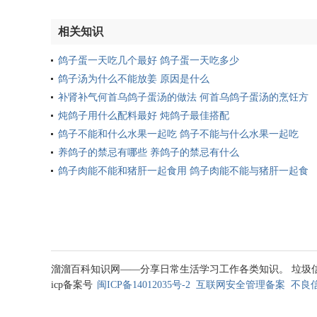
相关知识
鸽子蛋一天吃几个最好 鸽子蛋一天吃多少
鸽子汤为什么不能放姜 原因是什么
补肾补气何首乌鸽子蛋汤的做法 何首乌鸽子蛋汤的烹饪方
法
炖鸽子用什么配料最好 炖鸽子最佳搭配
鸽子不能和什么水果一起吃 鸽子不能与什么水果一起吃
养鸽子的禁忌有哪些 养鸽子的禁忌有什么
鸽子肉能不能和猪肝一起食用 鸽子肉能不能与猪肝一起食
用
溜溜百科知识网——分享日常生活学习工作各类知识。 垃圾信息处理邮箱
icp备案号
闽ICP备14012035号-2
互联网安全管理备案
不良