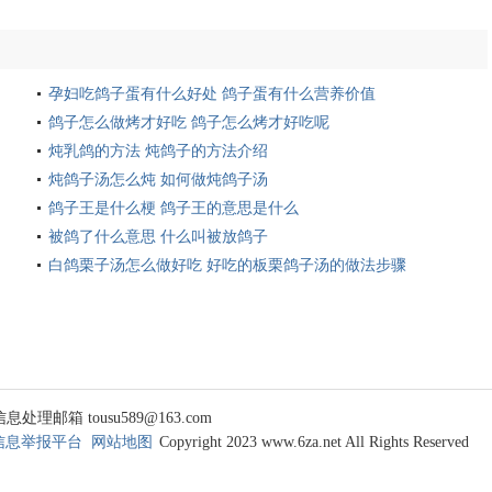
孕妇吃鸽子蛋有什么好处 鸽子蛋有什么营养价值
鸽子怎么做烤才好吃 鸽子怎么烤才好吃呢
炖乳鸽的方法 炖鸽子的方法介绍
炖鸽子汤怎么炖 如何做炖鸽子汤
鸽子王是什么梗 鸽子王的意思是什么
被鸽了什么意思 什么叫被放鸽子
白鸽栗子汤怎么做好吃 好吃的板栗鸽子汤的做法步骤
 tousu589@163.com
信息举报平台
网站地图
Copyright 2023 www.6za.net All Rights Reserved