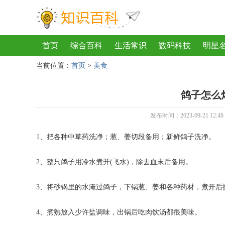
首页
综合百科
生活常识
数码科技
明星
当前位置：
首页
>
美食
地理
房产
金融
节日
服饰
乐器
歌
鸽子怎么
发布时间：2023-09-21 12:48
1、把各种中草药洗净；葱、姜切段备用；新鲜鸽子洗净。
2、整只鸽子用冷水煮开(飞水)，除去血末后备用。
3、将砂锅里的水淹过鸽子，下锅葱、姜和各种药材，煮开后
4、煮熟放入少许盐调味，出锅后吃肉饮汤都很美味。