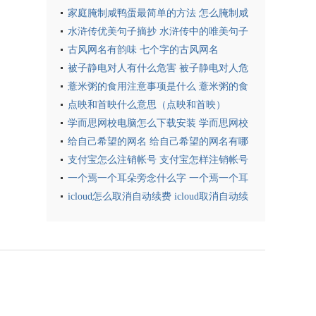
家庭腌制咸鸭蛋最简单的方法 怎么腌制咸
鸭蛋
水浒传优美句子摘抄 水浒传中的唯美句子
古风网名有韵味 七个字的古风网名
被子静电对人有什么危害 被子静电对人危
害吗
薏米粥的食用注意事项是什么 薏米粥的食
用注意事项是啥
点映和首映什么意思（点映和首映）
学而思网校电脑怎么下载安装 学而思网校
电脑版下载
给自己希望的网名 给自己希望的网名有哪
些
支付宝怎么注销帐号 支付宝怎样注销帐号
一个焉一个耳朵旁念什么字 一个焉一个耳
朵旁应该念什么字
icloud怎么取消自动续费 icloud取消自动续
费方法