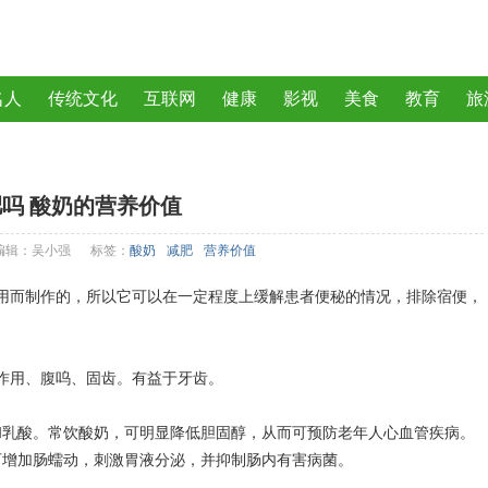
名人
传统文化
互联网
健康
影视
美食
教育
旅
曲
动物
植物
吗 酸奶的营养价值
编辑：吴小强
标签：
酸奶
减肥
营养价值
用而制作的，所以它可以在一定程度上缓解患者便秘的情况，排除宿便，
作用、腹呜、固齿。有益于牙齿。
酸和乳酸。常饮酸奶，可明显降低胆固醇，从而可预防老年人心血管疾病。
可增加肠蠕动，刺激胃液分泌，并抑制肠内有害病菌。