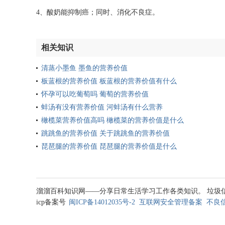
4、酸奶能抑制癌；同时、消化不良症。
相关知识
清蒸小墨鱼 墨鱼的营养价值
板蓝根的营养价值 板蓝根的营养价值有什么
怀孕可以吃葡萄吗 葡萄的营养价值
蚌汤有没有营养价值 河蚌汤有什么营养
橄榄菜营养价值高吗 橄榄菜的营养价值是什么
跳跳鱼的营养价值 关于跳跳鱼的营养价值
琵琶腿的营养价值 琵琶腿的营养价值是什么
溜溜百科知识网——分享日常生活学习工作各类知识。 垃圾信息处理邮箱
icp备案号
闽ICP备14012035号-2
互联网安全管理备案
不良