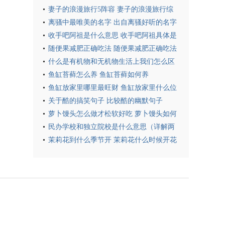
妻子的浪漫旅行5阵容 妻子的浪漫旅行综
艺简介
离骚中最唯美的名字 出自离骚好听的名字
收手吧阿祖是什么意思 收手吧阿祖具体是
什么意思
随便果减肥正确吃法 随便果减肥正确吃法
介绍
什么是有机物和无机物生活上我们怎么区
分有机物和无机 如何区分有机物和无机物
鱼缸苔藓怎么养 鱼缸苔藓如何养
鱼缸放家里哪里最旺财 鱼缸放家里什么位
置旺财
关于酷的搞笑句子 比较酷的幽默句子
萝卜馒头怎么做才松软好吃 萝卜馒头如何
做才松软好吃
民办学校和独立院校是什么意思（详解两
者含义及区别）
茉莉花到什么季节开 茉莉花什么时候开花