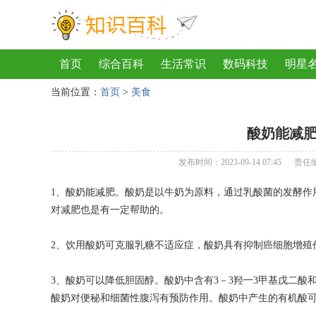
首页
综合百科
生活常识
数码科技
明星
当前位置：
首页
>
美食
地理
房产
金融
节日
服饰
乐器
歌
酸奶能减肥
发布时间：2023-09-14 07:45
责任
1、酸奶能减肥。酸奶是以牛奶为原料，通过乳酸菌的发酵作
对减肥也是有一定帮助的。
2、饮用酸奶可克服乳糖不适应症，酸奶具有抑制癌细胞增殖
3、酸奶可以降低胆固醇。酸奶中含有3－3羟一3甲基戊二
酸奶对便秘和细菌性腹泻有预防作用。酸奶中产生的有机酸