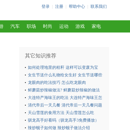
登录
|
注册
|
帮助中心
|
联系我们
游
汽车
职场
时尚
运动
游戏
家电
其它知识推荐
如何处理地里的秸秆 这样可以变废为宝
女生节送什么礼物给女生好 女生节送哪些
礼物给女生好
龙眼肉的吃法技巧 怎么吃龙眼肉
鲜蘑菇炒辣椒做法? 鲜蘑菇炒辣椒的做法
介绍
大连特产海味王的吃法 大连特产海味王怎
么吃
清代帝后一天几餐 清代帝后一天几餐问题
出处介绍
天山雪莲的食用方法 天山雪莲怎么吃
驯龙高手好看吗（驯龙高手3免费播放）
辣炒蚬子如何做 辣炒蚬子做法介绍