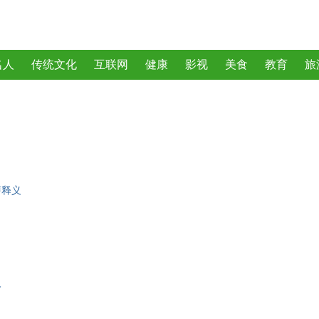
名人
传统文化
互联网
健康
影视
美食
教育
旅
曲
动物
植物
声释义
人