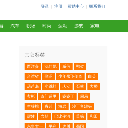
登录
|
注册
|
帮助中心
|
联系我们
游
汽车
职场
时尚
运动
游戏
家电
其它标签
西洋参
沈佳妮
威信
鸭架
台湾省
张汤
少年岳飞传奇
白英
葫芦岛
小跳蛙
庆安
石林
大桥
玄彬
奇门遁甲
婆婆丁
周易
生核桃
肖邦
海岩
沙丁鱼罐头
缪姓
念慈
巴比伦河
董栋
和田
东皇太一
平利
达川
蜀国