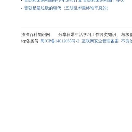
晋朝和宋朝相隔多少年怎么计算 晋朝和宋朝相隔了多久
晋朝是最垃圾的朝代（五胡乱华最终谁平息的）
溜溜百科知识网——分享日常生活学习工作各类知识。 垃圾信息处理邮箱
icp备案号
闽ICP备14012035号-2
互联网安全管理备案
不良