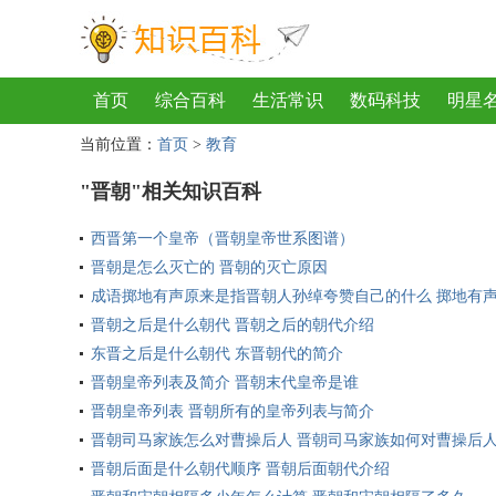
首页
综合百科
生活常识
数码科技
明星
当前位置：
首页
>
教育
地理
房产
金融
节日
服饰
乐器
歌
"晋朝"相关知识百科
西晋第一个皇帝（晋朝皇帝世系图谱）
晋朝是怎么灭亡的 晋朝的灭亡原因
成语掷地有声原来是指晋朝人孙绰夸赞自己的什么 掷地有
晋朝之后是什么朝代 晋朝之后的朝代介绍
东晋之后是什么朝代 东晋朝代的简介
晋朝皇帝列表及简介 晋朝末代皇帝是谁
晋朝皇帝列表 晋朝所有的皇帝列表与简介
晋朝司马家族怎么对曹操后人 晋朝司马家族如何对曹操后
晋朝后面是什么朝代顺序 晋朝后面朝代介绍