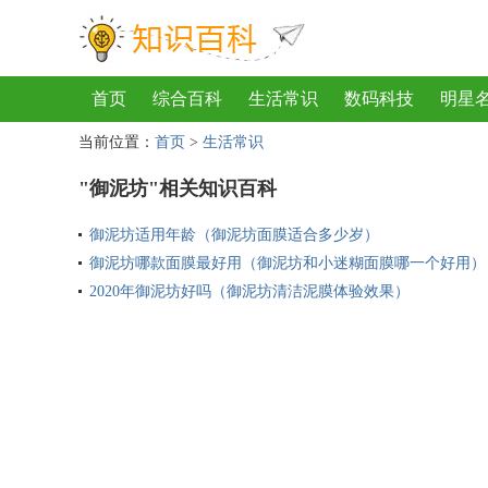
首页
综合百科
生活常识
数码科技
明星
当前位置：
首页
>
生活常识
地理
房产
金融
节日
服饰
乐器
歌
"御泥坊"相关知识百科
御泥坊适用年龄（御泥坊面膜适合多少岁）
御泥坊哪款面膜最好用（御泥坊和小迷糊面膜哪一个好用）
2020年御泥坊好吗（御泥坊清洁泥膜体验效果）