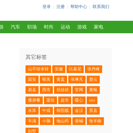
登录
|
注册
|
帮助中心
|
联系我们
游
汽车
职场
时尚
运动
游戏
家电
其它标签
山不转水转
安徽
比基尼
张丹峰
固安
唯美
黄盖
张琳芃
楚云
易县
西市
丝娃娃
官网
黄喉
瘦身餐
梁祝
超市
暖心
exo
水库
中戏
韩熙载
金汉
景县
丰满
小脑
地山药
蚕蛹
牧羊曲
别墅