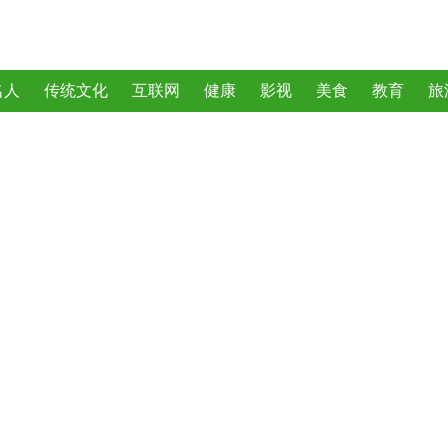
名人
传统文化
互联网
健康
影视
美食
教育
旅
曲
动物
植物