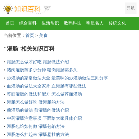
导航
首页
综合百科
生活常识
数码科技
明星名人
传统文化
当前位置：
首页
>
美食
互联网
健康
影视
美食
教育
旅游
汽车
职场
时尚
"灌肠"相关知识百科
运动
游戏
家电
地理
房产
金融
节日
服饰
乐器
灌肠怎么做才好吃 灌肠做法介绍
歌曲
动物
植物
猪肉灌肠蒸多少分钟 猪肉灌肠蒸多久
炒灌肠的家常做法大全 最美味的炒灌肠做法三则分享
血灌肠的做法大全家常 血灌肠有哪些做法
荞面灌肠的做法和配方 怎么做荞面灌肠
灌肠怎么做好吃 做灌肠的方法
煎灌肠的做法 煎灌肠的做法介绍
中药灌肠注意事项 下面给大家具体介绍
灌肠包馅如何做 灌肠包馅方法
灌肠怎么挂起来 灌肠悬挂的方法