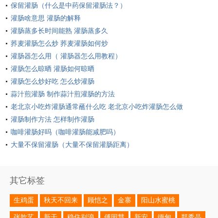
保留灌肠（什么是中药保留灌肠法？）
灌肠啥意思 灌肠的解释
灌肠蒸多长时间能熟 灌肠蒸多久
荞麦灌肠怎么炒 荞麦灌肠如何炒
灌肠器怎么用（ 灌肠器怎么用教程）
灌肠怎么晾晒 灌肠如何晾晒
灌肠怎么炒好吃 怎么炒灌肠
蒜汁煎灌肠 制作蒜汁煎灌肠的方法
老北京小吃炸灌肠通常蘸什么吃 老北京小吃炸灌肠怎么做
灌肠制作方法 怎样制作灌肠
咖啡灌肠好吗（咖啡灌肠能减肥吗）
大量不保留灌肠（大量不保留灌肠距离）
其它标签
生鸡蛋
秋天不回来
顾恺之
金寨
阳山水蜜桃
张歆艺
新干
稳住别浪
傅园慧
新安
缅甸
郑秀晶