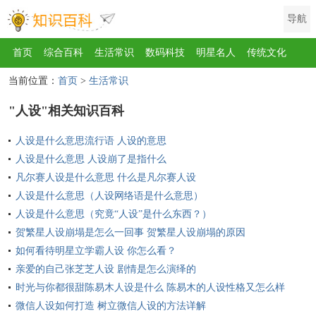
导航
首页
综合百科
生活常识
数码科技
明星名人
传统文化
当前位置：
首页
>
生活常识
互联网
健康
影视
美食
教育
旅游
汽车
职场
时尚
"人设"相关知识百科
运动
游戏
家电
地理
房产
金融
节日
服饰
乐器
人设是什么意思流行语 人设的意思
歌曲
动物
植物
人设是什么意思 人设崩了是指什么
凡尔赛人设是什么意思 什么是凡尔赛人设
人设是什么意思（人设网络语是什么意思）
人设是什么意思（究竟“人设”是什么东西？）
贺繁星人设崩塌是怎么一回事 贺繁星人设崩塌的原因
如何看待明星立学霸人设 你怎么看？
亲爱的自己张芝芝人设 剧情是怎么演绎的
时光与你都很甜陈易木人设是什么 陈易木的人设性格又怎么样
微信人设如何打造 树立微信人设的方法详解