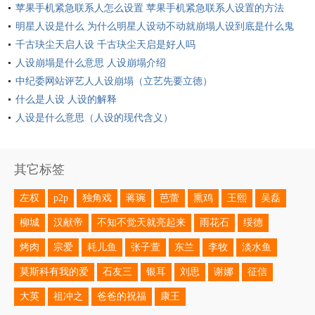
苹果手机紧急联系人怎么设置 苹果手机紧急联系人设置的方法
明星人设是什么 为什么明星人设动不动就崩塌人设到底是什么鬼
千古玦尘天启人设 千古玦尘天启是好人吗
人设崩塌是什么意思 人设崩塌介绍
中纪委网站评艺人人设崩塌（立艺先要立德）
什么是人设 人设的解释
人设是什么意思（人设的现代含义）
其它标签
左权
p2p
独角戏
蒋琬
芭蕾
熏鸡
王熙
吴磊
柳城
汉献帝
不知不觉天就亮起来
雨花石
绥德
烤肉
宗爱
耗儿鱼
张子萱
东兰
李牧
淡水鱼
莫斯科有我的爱
石友三
银耳
刘思
谢娜
征信
大英
祖冲之
爸爸的祝福
康王