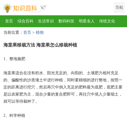
导航
首页
综合百科
生活常识
数码科技
明星名人
传统文化
当前位置：
首页
>
植物
互联网
健康
影视
美食
教育
旅游
汽车
职场
时尚
海棠果移栽方法 海棠果怎么移栽种植
运动
游戏
家电
地理
房产
金融
节日
服饰
乐器
歌曲
动物
植物
1、整地施肥
海棠果适合在没有积水、阳光充足的、向阳的、土壤肥力相对充足
的、偏酸性的沙质壤土中进行种植，同时要精细的进行整地，按照一
定的距离进行挖穴，然后再穴中倒入充足的肥料最为底肥，底肥主要
是以农家肥为主，混合少量的复合肥即可，再往穴中填入少量细土，
就可以等待栽种了。
2、科学种植