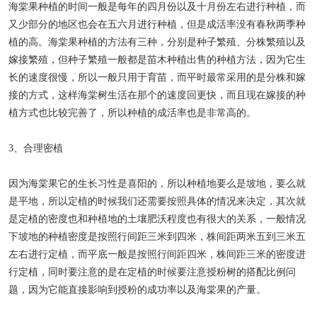
海棠果种植的时间一般是每年的四月份以及十月份左右进行种植，而
又少部分的地区也会在五六月进行种植，但是成活率没有春秋两季种
植的高。海棠果种植的方法有三种，分别是种子繁殖、分株繁殖以及
嫁接繁殖，但种子繁殖一般都是苗木种植出售的种植方法，因为它生
长的速度很慢，所以一般只用于育苗，而平时最常采用的是分株和嫁
接的方式，这样海棠树生活在那个的速度回更快，而且现在嫁接的种
植方式也比较完善了，所以种植的成活率也是非常高的。
3、合理密植
因为海棠果它的生长习性是喜阳的，所以种植地要么是坡地，要么就
是平地，所以定植的时候我们还需要按照具体的情况来决定，其次就
是定植的密度也和种植地的土壤肥沃程度也有很大的关系，一般情况
下坡地的种植密度是按照行间距三米到四米，株间距两米五到三米五
左右进行定植，而平底一般是按照行间距四米，株间距三米的密度进
行定植，同时要注意的是在定植的时候要注意授粉树的搭配比例问
题，因为它能直接影响到授粉的成功率以及海棠果的产量。