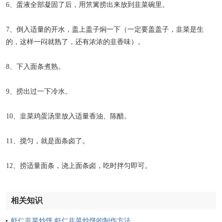
6、蛋液全部凝固了后，用笊篱捞出来放到韭菜碗里。
7、倒入适量的开水，盖上盖子焖一下（一定要盖盖子，韭菜是生
的，这样一闷就熟了，还有浓浓的韭香味）。
8、下入面条煮熟。
9、捞出过一下冷水。
10、韭菜鸡蛋汤里放入适量香油、陈醋。
11、搅匀，就是面条卤了。
12、捞适量面条，浇上面条卤，吃时拌匀即可。
相关知识
虾仁韭菜炒饼 虾仁韭菜炒饼的制作方法