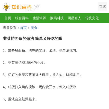
导航
首页
综合百科
生活常识
数码科技
明星名人
传统文化
当前位置：
首页
>
美食
互联网
健康
影视
美食
教育
旅游
汽车
职场
时尚
韭菜捞面条的做法 简单又好吃的哦
运动
游戏
家电
地理
房产
金融
节日
服饰
乐器
歌曲
动物
植物
1、准备鲜面条、洗净的韭菜、蛋清。把蛋清搅匀。
2、韭菜葱切成1厘米的小段。
3、切好的韭菜和葱附近大碗里，放入盐、鸡精备用。
4、鸡蛋打入碗内搅散，锅内烧开水，倒入鸡蛋液。
5、蛋液会立刻浮起来。