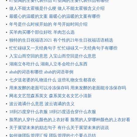
叶圣陶的主要代表作品 叶圣陶的主要代表作品有哪些
做人不能太霍顿是什么梗 做人不能太霍顿含义介绍
最暖心的温暖的文案 最暖心的温暖的文案有哪些
年号是什么时候开始的 年号开始时间介绍
买羊肉买哪个部位好吃 羊肉怎么选
独特的生日祝福语2021 有个性的21年生日祝福话语精选
忙忙碌碌又一天经典句子 忙忙碌碌又一天经典句子有哪些
入宝山而空回的意思 入宝山而空回是什么意思
湖南立冬吃什么 湖南人立冬会吃什么东西
abab的词语有哪些 abab的词语举例
七夕送老婆的礼物送什么 这些礼物女生都喜欢
用来发酵的老面可以冷冻保存吗 用来发酵的老面能冷冻保存吗
网名文艺范森系英文 森系英文名文艺小清新
波云诡谲什么意思 波云诡谲的含义
18到25度穿什么衣服 18到25度适合穿什么衣服
脸黑的人穿什么颜色的上衣好看 脸黑的人穿哪种颜色的上衣好看
关于展望未来的励志句子 有什么关于展望未来的说说
如何做团队管理汇报 团队管理的七个要点总结